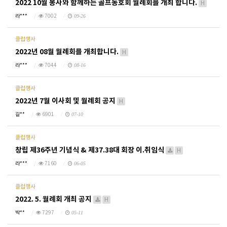
2022 10월 봉사와 함께하는 골프동호회 월례회를 개최 합니다.
H
라***
7002
09-26
클럽행사
2022년 08월 월례회를 개최합니다.
H
라***
7044
08-16
클럽행사
2022년 7월 이사회 및 월례회 공지
H
길**
6901
07-10
클럽행사
창립 제36주년 기념식 & 제37.38대 회장 이.취임식
H
라***
7160
06-05
클럽행사
2022. 5. 월례회 개최 공지
H
박**
7297
05-11