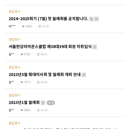
클럽행사
2024~2025회기 (7월) 첫 월례회를 공지합니다.
H
라***
5682
07-18
클럽행사
서울한강라이온스클럽 제38대39대 회장 이취임식
H
길**
6781
06-02
클럽행사
2023년3월 확대이사회 및 월례회 개최 안내
H
길**
7072
03-04
클럽행사
2023년1월 월례회
H
+ 1
길**
6883
01-20
클럽행사