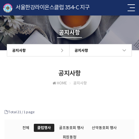
서울한강라이온스클럽 354-C 지구
공지사항
공지사항
공지사항
공지사항
HOME
공지사항
Total 21 /
1 page
전체
클럽행사
골프동호회 행사
산악동호회 행사
회원동정