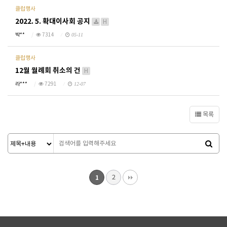
클럽행사
2022. 5. 확대이사회 공지
H
박**
7314
05-11
클럽행사
12월 월례회 취소의 건
H
라***
7291
12-07
목록
2
1