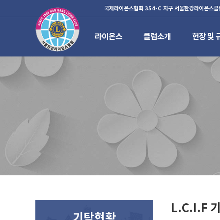
국제라이온스협회 354-C 지구 서울한강라이온스클
라이온스
클럽소개
헌장 및 
하위분류
하위분류
하위분류
L.C.I.F
기탁현황