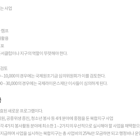
는 사업
 캠프
재활용
배포
클럽이나 지구의 역할이 뚜렷해야 한다.
검토
∼10,000의 경우에는 국제원조기금 심의위원회가 이를 검토한다.
0∼30,000의 경우에는 국제라이온스재단 이사들이 심의하게 된다.
금
 발효된 새로운 프로그램이다.
원, 공중위생 증진, 청소년 봉사 등 4개 분야에 중점을 둔 복합지구 사업
각 4가지 봉사활동 분야에 최소한 1∼2가지의 우선적으로 실시해야 할 사업을 채택함으
까지 지급하며 사업을 실시하는 복합지구는 총 사업비의 25%만 모금하면 되고 행정비나 운