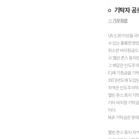
기탁자 공
※ 기부회원
US＄20 이상을 
수 있는 훌륭한 방
최소한 비지정금으로
※ 멜빈 죤스 동지
그 해답은 인도주의적
F.)에 기증금을 
1973년도에 도입
자격은 인도주의적 
멜빈 죤스 동지 기
기타 비지정 기탁금
이다.
MJF 기탁금은 장
멜빈 죤스 동지 자