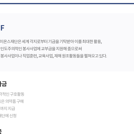
IF
이온스재단은 세계 각지로부터 기금을 기탁받아 이를 최대한 활용,
 인도주의적인 봉사사업에 교부금을 지원해 줌으로써
 봉사사업이나 직업훈련, 교육사업, 재해 원조활동들을 펼쳐오고 있다.
자금
즉각적인 구호활동
 혹은 의약품 구매
00까지 지급
재단에 신청
굼