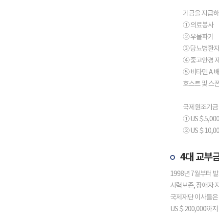
기금을 지급하
① 의료봉사
② 우물파기
③ 당뇨병환자
④ 중고안경 
⑤ 비타민 A 
호스트 및 스폰서
국제원조기금 
① US＄5,000
② US＄10,00
4대 교부
1998년 7월부터
시력보존, 장애자 지
국제재단 이사들은 
US＄200,000