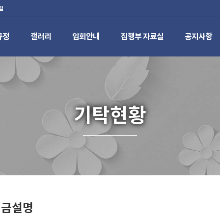
럽
규정
갤러리
입회안내
집행부 자료실
공지사항
기탁현황
 기금설명