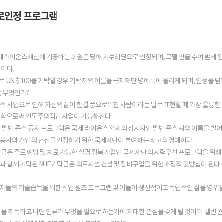
로인정 프로그램
국제라이온스재단에 기증하는 회원은 당해 기부회원으로 인정되며, 르펠 핀을 수여 받게 
법이다.
 US＄100를 기탁할 경우 기탁자의 이름을 국제재단 명예록에 올리게 되며, 인정을 받
란 무엇인가?
 사업으로 인해 자신의 삶이 한결 풍요로워진 사람이라는 말로 표현할 때 가장 훌륭한 답이
기탁함으로써 인도주의적인 사업이 가능해진다.
된 멜빈 죤스 동지 프로그램은 국제 라이온스 협회의 창시자인 멜빈 죤스 씨의 이름을 빌어
봉사와 개인의 헌신을 인정하기 위한 국제재단이 부여하는 최고의 영예이다.
탁금은 주로 예방 및 치료 가능한 실명 정복 사업인 국제재단의 시력우선 프로그램을 위
과 함께 기탁된 MJF 기탁금은 의료시설 건설 및 장비구입을 위한 재정적 뒷받침이 된다.
애자들의 기술습득을 위한 직업 원조 프로그램 및 이들이 생산적이고 독립적인 삶을 영위할
격을 취득하고 나면 인류가 무엇을 필요로 하는가에 지대한 관심을 갖게 될 것이다. 멜빈 