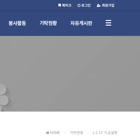
북마크
로그인
회원가입
봉사활동
기탁현황
자유게시판
HOME
기탁현황
L.C.I.F 기금설명