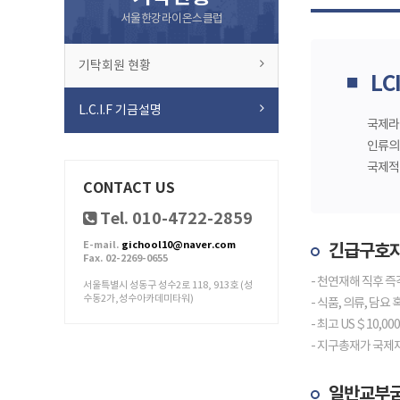
서울한강라이온스클럽
기탁회원 현황
LC
■
L.C.I.F 기금설명
국제라
인류의
국제적
CONTACT US
Tel. 010-4722-2859
E-mail.
gichool10@naver.com
긴급구호
Fax. 02-2269-0655
- 천연재해 직후 
서울특별시 성동구 성수2로 118, 913호 (성
수동2가,성수아카데미타워)
- 식품, 의류, 담요
- 최고 US＄10,0
- 지구총재가 국제
일반교부